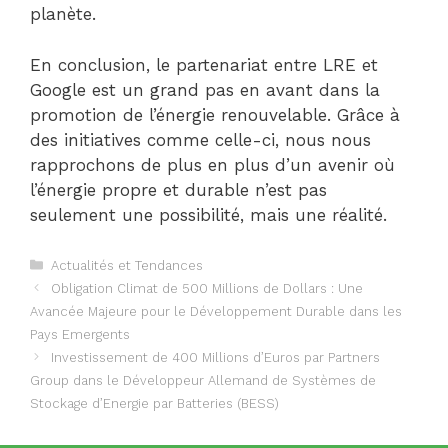
planète.
En conclusion, le partenariat entre LRE et
Google est un grand pas en avant dans la
promotion de l’énergie renouvelable. Grâce à
des initiatives comme celle-ci, nous nous
rapprochons de plus en plus d’un avenir où
l’énergie propre et durable n’est pas
seulement une possibilité, mais une réalité.
Catégories
Actualités et Tendances
Obligation Climat de 500 Millions de Dollars : Une
Avancée Majeure pour le Développement Durable dans les
Pays Emergents
Investissement de 400 Millions d’Euros par Partners
Group dans le Développeur Allemand de Systèmes de
Stockage d’Energie par Batteries (BESS)