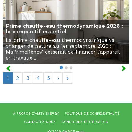
Prime chauffe-eau thermodynamique 2026 :
le comparatif essentiel
La prime chauffe-eau thermodynamique va
changer de nature au 1er septembre 2026 :
MaPrimeRénov' cesserait de financer l'appareil
en travaux ...
1
2
3
4
5
›
»
À PROPOS D’AMSY ENERGY
POLITIQUE DE CONFIDENTIALITÉ
CONTACTEZ-NOUS
CONDITIONS D’UTILISATION
© 2026 AMSY Energy