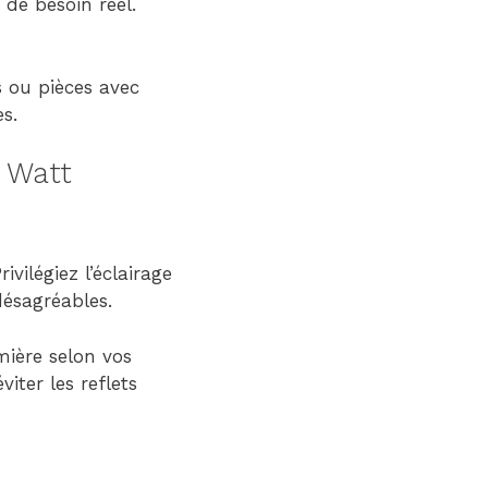
 de besoin réel.
s ou pièces avec
s.
e Watt
vilégiez l’éclairage
désagréables.
mière selon vos
viter les reflets