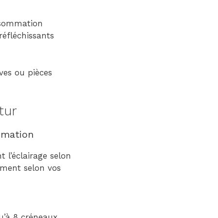
onsommation
réfléchissants
ves ou pièces
tur
mmation
l’éclairage selon
ement selon vos
u’à 8 créneaux