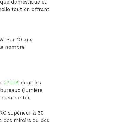
ique domestique et
lle tout en offrant
. Sur 10 ans,
 le nombre
ur
2700K
dans les
 bureaux (lumière
oncentrante).
IRC supérieur à 80
e des miroirs ou des