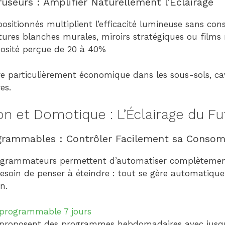
fuseurs : Amplifier Naturellement l’Éclairage
positionnés multiplient l’efficacité lumineuse sans c
ures blanches murales, miroirs stratégiques ou films 
osité perçue de 20 à 40%
re particulièrement économique dans les sous-sols, ca
es.
 et Domotique : L’Éclairage du Fu
ogrammables : Contrôler Facilement sa Conso
ogrammateurs permettent d’automatiser complètement 
besoin de penser à éteindre : tout se gère automatiqu
n.
 programmable 7 jours
 proposent des programmes hebdomadaires avec jusq