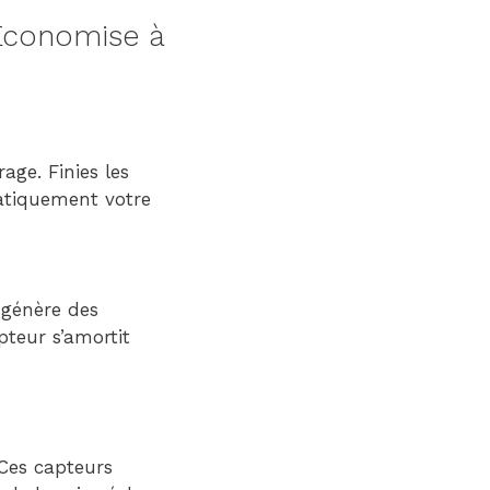
Économise à
age. Finies les
matiquement votre
s génère des
teur s’amortit
Ces capteurs