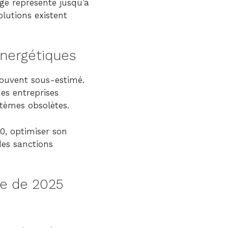
rage représente jusqu’à
lutions existent
Énergétiques
souvent sous-estimé.
es entreprises
stèmes obsolètes.
20, optimiser son
des sanctions
.
le de 2025