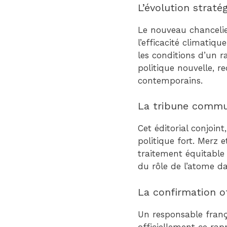
L’évolution straté
Le nouveau chancelie
l’efficacité climatiq
les conditions d’un 
politique nouvelle, r
contemporains.
La tribune commu
Cet éditorial conjoin
politique fort. Merz 
traitement équitable
du rôle de l’atome d
La confirmation of
Un responsable franç
officiellement ce r