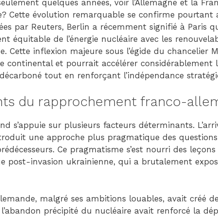
a seulement quelques années, voir l’Allemagne et la Fran
e? Cette évolution remarquable se confirme pourtant a
es par Reuters, Berlin a récemment signifié à Paris qu’
nt équitable de l’énergie nucléaire avec les renouvela
e. Cette inflexion majeure sous l’égide du chancelier 
ue continental et pourrait accélérer considérablement l
décarboné tout en renforçant l’indépendance stratégi
ts du rapprochement franco-alle
d s’appuie sur plusieurs facteurs déterminants. L’arri
introduit une approche plus pragmatique des questions
prédécesseurs. Ce pragmatisme s’est nourri des leçons
ue post-invasion ukrainienne, qui a brutalement exposé
llemande, malgré ses ambitions louables, avait créé de
 l’abandon précipité du nucléaire avait renforcé la d