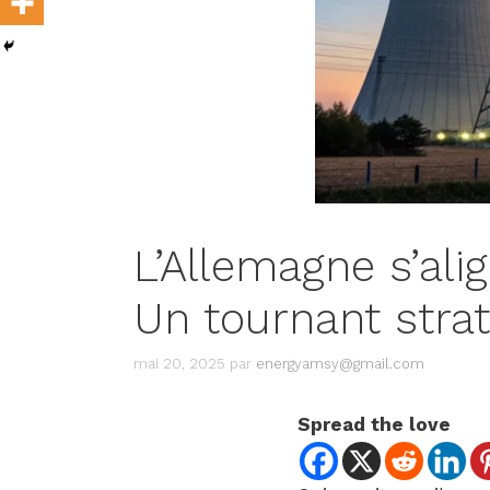
L’Allemagne s’alig
Un tournant stra
mai 20, 2025
par
energyamsy@gmail.com
Spread the love