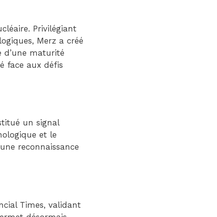
éaire. Privilégiant
ologiques, Merz a créé
e d’une maturité
ié face aux défis
stitué un signal
nologique et le
à une reconnaissance
cial Times, validant
permet désormais