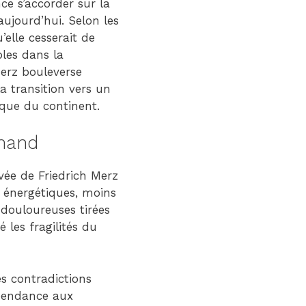
ce s’accorder sur la
ujourd’hui. Selon les
elle cesserait de
bles dans la
Merz bouleverse
a transition vers un
que du continent.
mand
vée de Friedrich Merz
 énergétiques, moins
 douloureuses tirées
 les fragilités du
s contradictions
épendance aux