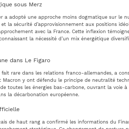
gique sous Merz
r a adopté une approche moins dogmatique sur le nucl
ue et la sécurité d’approvisionnement aux positions idé
rapprochement avec la France. Cette inflexion témoign
econnaissant la nécessité d’un mix énergétique diversif
ne dans Le Figaro
t, fait rare dans les relations franco-allemandes, a con
et Macron y ont défendu le principe de neutralité tech
 de toutes les énergies bas-carbone, ouvrant la voie 
ans la décarbonation européenne.
ficielle
ais de haut rang a confirmé les informations du Finan
approchement stratégique. Ce changement de posture 