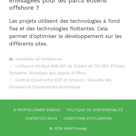
envisagées pour les parcs éoliens
offshore ?
Les projets utilisent des technologies à fond
fixe et des technologies flottantes. Cela
permet d’optimiser le développement sur les
différents sites.
Catégories
Actualités et Tendances
La France Attribue 948 MW de Solaire et 755 MW d’Éolien
Terrestre : Résultats des Appels d’Offres
Contrat Cloud entre EDF et Amazon : Sécurité des
Données et Souveraineté Numérique
À PROPOS D’AMSY ENERGY
POLITIQUE DE CONFIDENTIALITÉ
CONTACTEZ-NOUS
CONDITIONS D’UTILISATION
© 2026 AMSY Energy